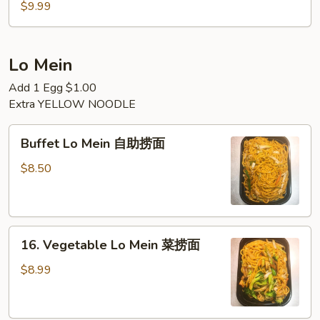
Chow
饭
$9.99
Fried
Rice
扬
Lo Mein
州
Add 1 Egg $1.00
炒
Extra YELLOW NOODLE
饭
Buffet
Buffet Lo Mein 自助捞面
Lo
Mein
$8.50
自
助
捞
16.
面
16. Vegetable Lo Mein 菜捞面
Vegetable
Lo
$8.99
Mein
菜