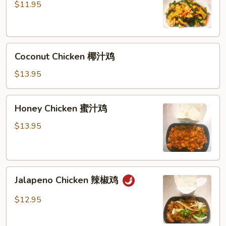
Chicken
$11.95
湖
南
鸡
Coconut
Coconut Chicken 椰汁鸡
Chicken
椰
$13.95
汁
鸡
Honey
Honey Chicken 蜜汁鸡
Chicken
蜜
$13.95
汁
鸡
Jalapeno
Jalapeno Chicken 辣椒鸡
Chicken
辣
$12.95
椒
鸡