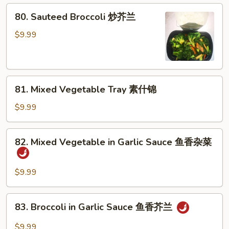
80.
80. Sauteed Broccoli 炒芥兰
Sauteed
Broccoli
$9.99
炒
芥
兰
81.
81. Mixed Vegetable Tray 素什锦
Mixed
Vegetable
$9.99
Tray
素
82.
82. Mixed Vegetable in Garlic Sauce 鱼香杂菜
什
Mixed
锦
Vegetable
in
$9.99
Garlic
Sauce
83.
83. Broccoli in Garlic Sauce 鱼香芥兰
鱼
Broccoli
香
in
$9.99