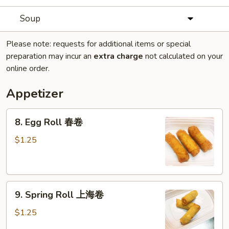
Soup
Please note: requests for additional items or special
preparation may incur an
extra charge
not calculated on your
online order.
Appetizer
8.
8. Egg Roll 春卷
Egg
Roll
$1.25
春
卷
9.
9. Spring Roll 上海卷
Spring
Roll
$1.25
上