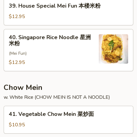
39.
39. House Special Mei Fun 本楼米粉
米
House
粉
Special
$12.95
Mei
Fun
40.
40. Singapore Rice Noodle 星洲
本
Singapore
米粉
楼
Rice
米
(Mei Fun)
Noodle
粉
星
$12.95
洲
米
粉
Chow Mein
w. White Rice (CHOW MEIN IS NOT A NOODLE)
41.
41. Vegetable Chow Mein 菜炒面
Vegetable
Chow
$10.95
Mein