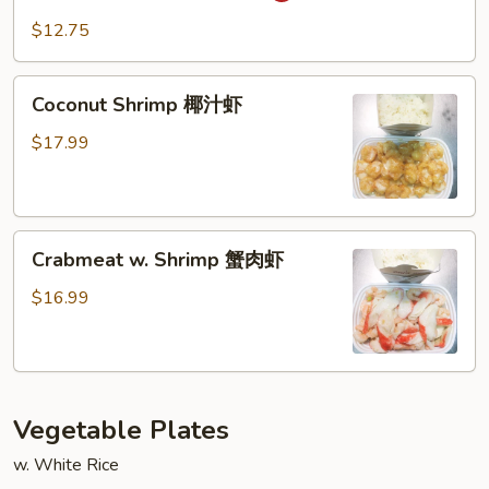
喱
Shrimp
$12.75
虾
湖
南
Coconut
虾
Coconut Shrimp 椰汁虾
Shrimp
椰
$17.99
汁
虾
Crabmeat
Crabmeat w. Shrimp 蟹肉虾
w.
Shrimp
$16.99
蟹
肉
虾
Vegetable Plates
w. White Rice