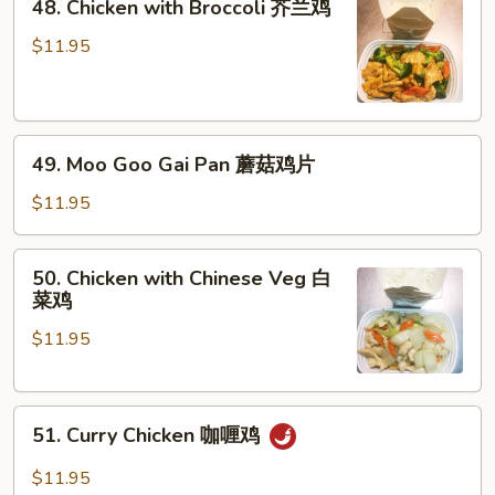
48. Chicken with Broccoli 芥兰鸡
Chicken
鸡
with
$11.95
Broccoli
芥
兰
49.
鸡
49. Moo Goo Gai Pan 蘑菇鸡片
Moo
Goo
$11.95
Gai
Pan
50.
50. Chicken with Chinese Veg 白
蘑
Chicken
菜鸡
菇
with
鸡
$11.95
Chinese
片
Veg
白
51.
菜
51. Curry Chicken 咖喱鸡
Curry
鸡
Chicken
$11.95