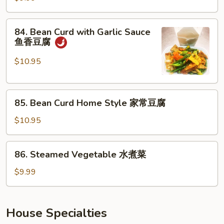
杂
Garlic
菜
Sauce
84.
鱼
84. Bean Curd with Garlic Sauce
Bean
鱼香豆腐
香
Curd
芥
with
$10.95
兰
Garlic
Sauce
85.
鱼
85. Bean Curd Home Style 家常豆腐
Bean
香
Curd
豆
$10.95
Home
腐
Style
86.
86. Steamed Vegetable 水煮菜
家
Steamed
常
Vegetable
$9.99
豆
水
腐
煮
菜
House Specialties