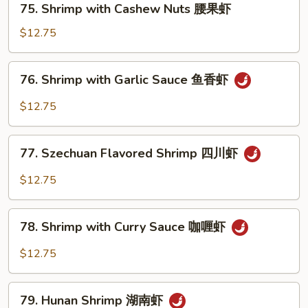
75. Shrimp with Cashew Nuts 腰果虾
白
Shrimp
菜
with
$12.75
虾
Cashew
Nuts
76.
76. Shrimp with Garlic Sauce 鱼香虾
腰
Shrimp
果
with
$12.75
虾
Garlic
Sauce
77.
鱼
77. Szechuan Flavored Shrimp 四川虾
Szechuan
香
Flavored
$12.75
虾
Shrimp
四
78.
川
78. Shrimp with Curry Sauce 咖喱虾
Shrimp
虾
with
$12.75
Curry
Sauce
79.
咖
79. Hunan Shrimp 湖南虾
Hunan