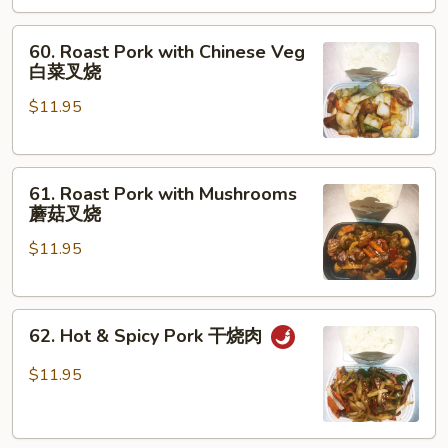
with
Broccoli
60.
60. Roast Pork with Chinese Veg
芥
Roast
白菜叉烧
兰
Pork
叉
$11.95
with
烧
Chinese
Veg
61.
白
61. Roast Pork with Mushrooms
Roast
菜
蘑菇叉烧
Pork
叉
$11.95
with
烧
Mushrooms
蘑
62.
菇
62. Hot & Spicy Pork 干烧肉
Hot
叉
&
烧
$11.95
Spicy
Pork
干