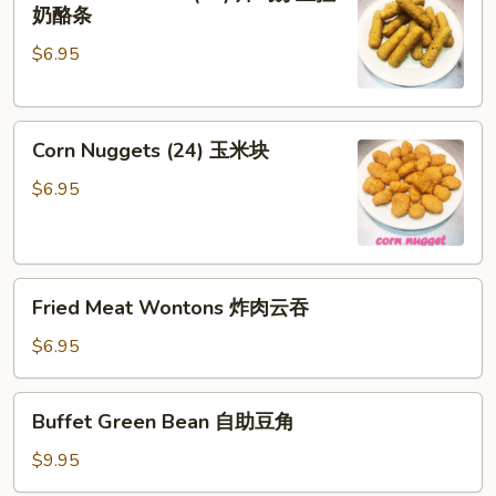
Stick
奶酪条
(12)
$6.95
炸
马
苏
Corn
里
Corn Nuggets (24) 玉米块
Nuggets
拉
(24)
奶
$6.95
玉
酪
米
条
块
Fried
Fried Meat Wontons 炸肉云吞
Meat
Wontons
$6.95
炸
肉
Buffet
Buffet Green Bean 自助豆角
云
Green
吞
Bean
$9.95
自