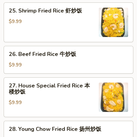
25.
饭
25. Shrimp Fried Rice 虾炒饭
Shrimp
Fried
$9.99
Rice
虾
炒
26.
饭
26. Beef Fried Rice 牛炒饭
Beef
Fried
$9.99
Rice
牛
27.
27. House Special Fried Rice 本
炒
House
楼炒饭
饭
Special
$9.99
Fried
Rice
本
28.
楼
28. Young Chow Fried Rice 扬州炒饭
Young
炒