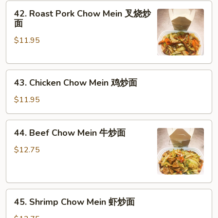
菜
42.
42. Roast Pork Chow Mein 叉烧炒
炒
Roast
面
面
Pork
$11.95
Chow
Mein
叉
43.
烧
43. Chicken Chow Mein 鸡炒面
Chicken
炒
Chow
面
$11.95
Mein
鸡
44.
44. Beef Chow Mein 牛炒面
炒
Beef
面
Chow
$12.75
Mein
牛
炒
45.
面
45. Shrimp Chow Mein 虾炒面
Shrimp