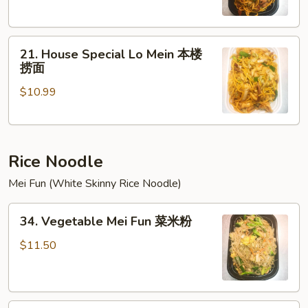
牛
捞
21.
面
21. House Special Lo Mein 本楼
House
捞面
Special
$10.99
Lo
Mein
本
楼
Rice Noodle
捞
面
Mei Fun (White Skinny Rice Noodle)
34.
34. Vegetable Mei Fun 菜米粉
Vegetable
Mei
$11.50
Fun
菜
米