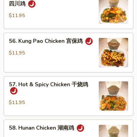
Szechuan
四川鸡
果
Flavored
鸡
Chicken
$11.95
四
川
56.
鸡
56. Kung Pao Chicken 宫保鸡
Kung
Pao
$11.95
Chicken
宫
保
57.
鸡
57. Hot & Spicy Chicken 干烧鸡
Hot
&
Spicy
$11.95
Chicken
干
58.
烧
58. Hunan Chicken 湖南鸡
Hunan
鸡