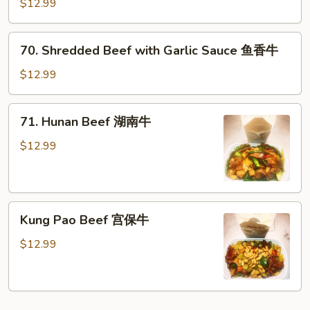
Flavored
$12.99
牛
Beef
四
70.
70. Shredded Beef with Garlic Sauce 鱼香牛
川
Shredded
牛
Beef
$12.99
with
Garlic
71.
71. Hunan Beef 湖南牛
Sauce
Hunan
鱼
Beef
$12.99
香
湖
牛
南
牛
Kung
Kung Pao Beef 宫保牛
Pao
Beef
$12.99
宫
保
牛