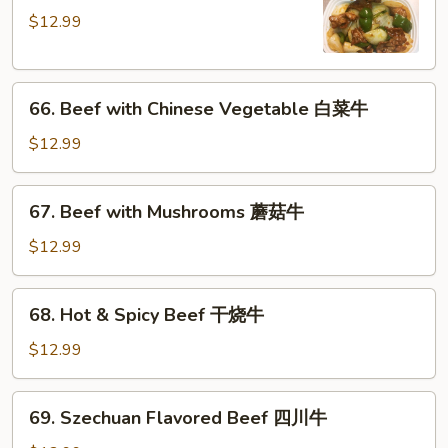
Steak
$12.99
with
Onion
青
66.
椒
66. Beef with Chinese Vegetable 白菜牛
Beef
牛
with
$12.99
Chinese
Vegetable
67.
67. Beef with Mushrooms 蘑菇牛
白
Beef
菜
with
$12.99
牛
Mushrooms
蘑
68.
68. Hot & Spicy Beef 干烧牛
菇
Hot
牛
&
$12.99
Spicy
Beef
69.
69. Szechuan Flavored Beef 四川牛
干
Szechuan
烧