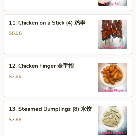
海
卷
11.
11. Chicken on a Stick (4) 鸡串
Chicken
on
$5.95
a
Stick
(4)
12.
鸡
12. Chicken Finger 金手指
Chicken
串
Finger
$7.99
金
手
指
13.
13. Steamed Dumplings (8) 水饺
Steamed
Dumplings
$7.99
(8)
水