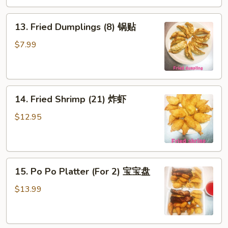
饺
13.
13. Fried Dumplings (8) 锅贴
Fried
Dumplings
$7.99
(8)
锅
贴
14.
14. Fried Shrimp (21) 炸虾
Fried
Shrimp
$12.95
(21)
炸
虾
15.
15. Po Po Platter (For 2) 宝宝盘
Po
Po
$13.99
Platter
(For
2)