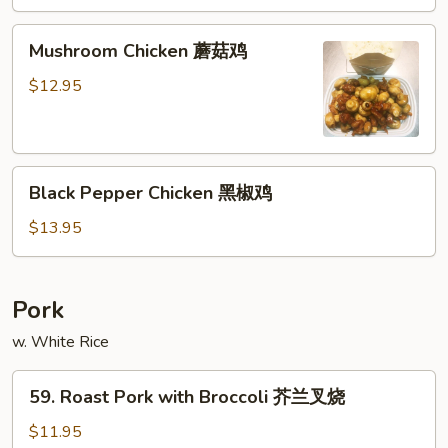
Mushroom
Mushroom Chicken 蘑菇鸡
Chicken
蘑
$12.95
菇
鸡
Black
Black Pepper Chicken 黑椒鸡
Pepper
Chicken
$13.95
黑
椒
鸡
Pork
w. White Rice
59.
59. Roast Pork with Broccoli 芥兰叉烧
Roast
Pork
$11.95