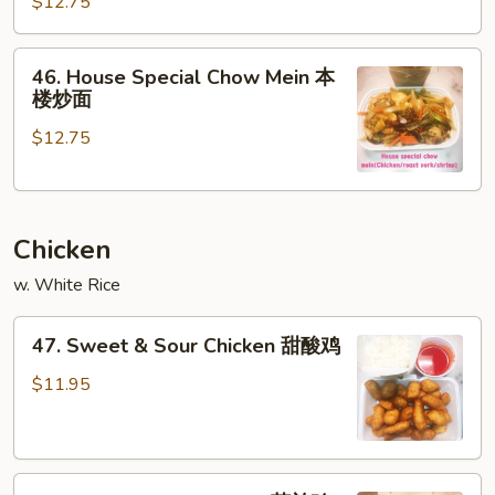
Chow
$12.75
Mein
虾
46.
46. House Special Chow Mein 本
炒
House
楼炒面
面
Special
$12.75
Chow
Mein
本
楼
Chicken
炒
面
w. White Rice
47.
47. Sweet & Sour Chicken 甜酸鸡
Sweet
&
$11.95
Sour
Chicken
甜
48.
酸