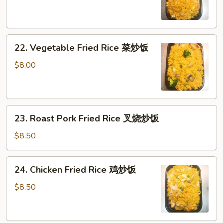
自
助
炒
22.
饭
22. Vegetable Fried Rice 菜炒饭
Vegetable
Fried
$8.00
Rice
菜
炒
23.
饭
23. Roast Pork Fried Rice 叉烧炒饭
Roast
Pork
$8.50
Fried
Rice
24.
24. Chicken Fried Rice 鸡炒饭
叉
Chicken
烧
Fried
$8.50
炒
Rice
饭
鸡
炒