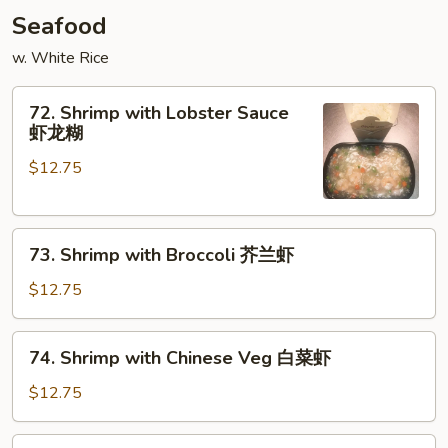
Seafood
w. White Rice
72.
72. Shrimp with Lobster Sauce
Shrimp
虾龙糊
with
$12.75
Lobster
Sauce
虾
73.
龙
73. Shrimp with Broccoli 芥兰虾
Shrimp
糊
with
$12.75
Broccoli
芥
74.
74. Shrimp with Chinese Veg 白菜虾
兰
Shrimp
虾
with
$12.75
Chinese
Veg
75.