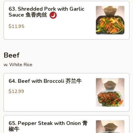
63.
烧
63. Shredded Pork with Garlic
Shredded
肉
Sauce 鱼香肉丝
Pork
with
$11.95
Garlic
Sauce
鱼
Beef
香
肉
w. White Rice
丝
64.
64. Beef with Broccoli 芥兰牛
Beef
with
$12.99
Broccoli
芥
兰
65.
牛
65. Pepper Steak with Onion 青
Pepper
椒牛