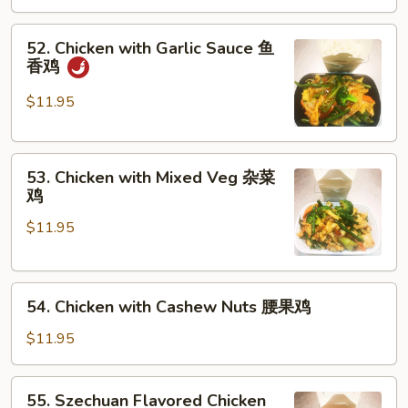
咖
喱
52.
鸡
52. Chicken with Garlic Sauce 鱼
Chicken
香鸡
with
Garlic
$11.95
Sauce
鱼
53.
香
53. Chicken with Mixed Veg 杂菜
Chicken
鸡
鸡
with
$11.95
Mixed
Veg
杂
54.
菜
54. Chicken with Cashew Nuts 腰果鸡
Chicken
鸡
with
$11.95
Cashew
Nuts
55.
55. Szechuan Flavored Chicken
腰