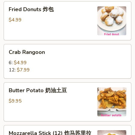
Fried
宝
Fried Donuts 炸包
Donuts
宝
炸
盘
$4.99
包
Crab
Crab Rangoon
Rangoon
6:
$4.99
12:
$7.99
Butter
Butter Potato 奶油土豆
Potato
奶
$9.95
油
土
豆
Mozzarella
Mozzarella Stick (12) 炸马苏里拉