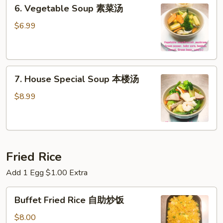
6.
辣
6. Vegetable Soup 素菜汤
Vegetable
汤
Soup
$6.99
素
菜
汤
7.
7. House Special Soup 本楼汤
House
Special
$8.99
Soup
本
楼
汤
Fried Rice
Add 1 Egg $1.00 Extra
Buffet
Buffet Fried Rice 自助炒饭
Fried
Rice
$8.00